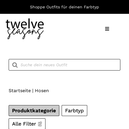
Zum
Shoppe Outfits für deinen Farbtyp
Inhalt
springen
Toggle
Navigation
Nach F
Products
search
Bekleid
Accesso
Startseite
|
Hosen
Produktkategorie
Farbtyp
Alle Filter