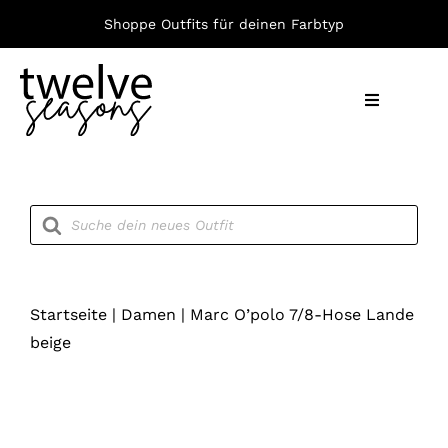
Zum
Shoppe Outfits für deinen Farbtyp
Inhalt
springen
Toggle
Navigation
Nach F
Products
search
Bekleid
Accesso
Startseite
|
Damen
|
Marc O’polo 7/8-Hose Lande
beige