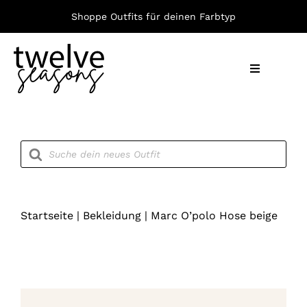
Zum
Shoppe Outfits für deinen Farbtyp
Inhalt
springen
Toggle
Navigation
Nach F
Products
search
Bekleid
Accesso
Startseite
|
Bekleidung
|
Marc O’polo Hose beige