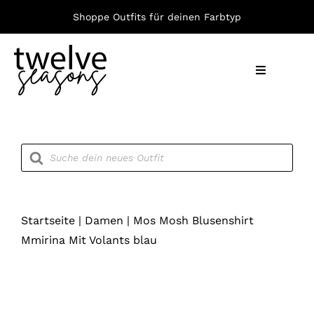
Zum
Shoppe Outfits für deinen Farbtyp
Inhalt
springen
Toggle
Navigation
Nach F
Products
search
Bekleid
Accesso
Startseite
|
Damen
|
Mos Mosh Blusenshirt
Mmirina Mit Volants blau