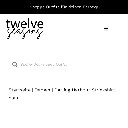
Zum
Shoppe Outfits für deinen Farbtyp
Inhalt
springen
Toggle
Navigation
Nach F
Products
search
Bekleid
Accesso
Startseite
|
Damen
|
Darling Harbour Strickshirt
blau