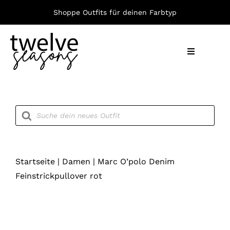
Zum
Shoppe Outfits für deinen Farbtyp
Inhalt
springen
Toggle
Navigation
Nach F
Products
search
Bekleid
Accesso
Startseite
|
Damen
|
Marc O’polo Denim
Feinstrickpullover rot