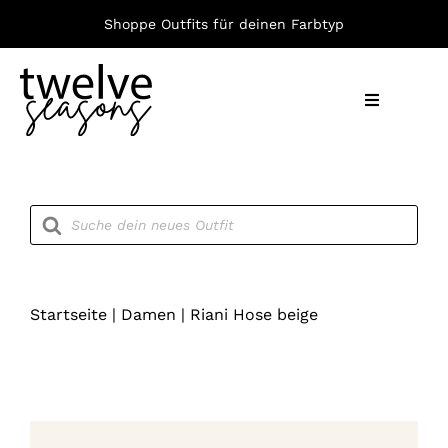
Zum
Shoppe Outfits für deinen Farbtyp
Inhalt
springen
Toggle
Navigation
Nach F
Products
search
Bekleid
Accesso
Startseite
|
Damen
|
Riani Hose beige