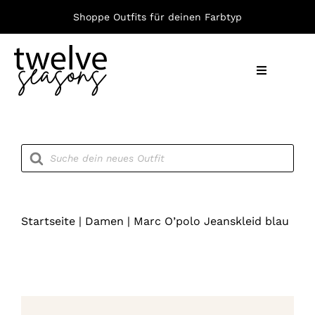
Zum
Shoppe Outfits für deinen Farbtyp
Inhalt
springen
Toggle
Navigation
Nach F
Products
search
Bekleid
Accesso
Startseite
|
Damen
|
Marc O’polo Jeanskleid blau