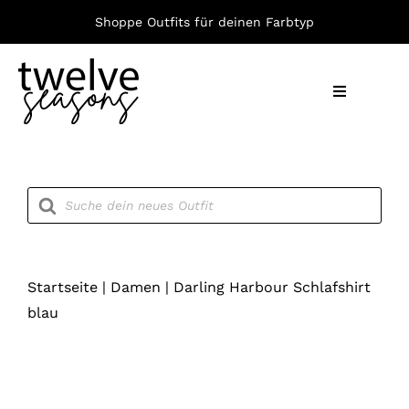
Zum
Shoppe Outfits für deinen Farbtyp
Inhalt
springen
Toggle
Navigation
Nach F
Products
search
Bekleid
Accesso
Startseite
|
Damen
|
Darling Harbour Schlafshirt
blau