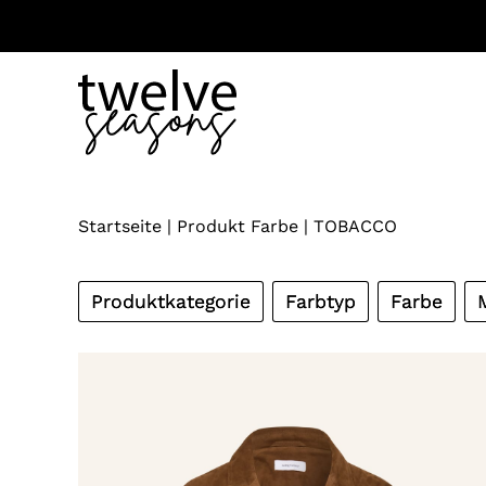
Zum
Inhalt
springen
Startseite
|
Produkt Farbe
|
TOBACCO
Produktkategorie
Farbtyp
Farbe