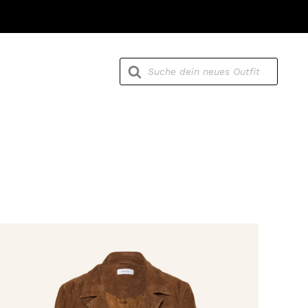
Products
search