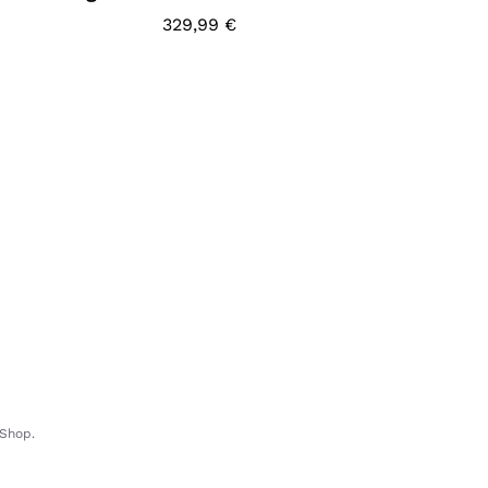
329,99
€
-Shop.