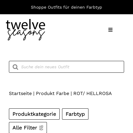
Zum
Shoppe Outfits für deinen Farbtyp
Inhalt
springen
Toggle
Navigation
Nach F
Products
search
Bekleid
Accesso
Startseite
|
Produkt Farbe
|
ROT/ HELLROSA
Produktkategorie
Farbtyp
Alle Filter