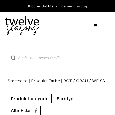
Zum
Shoppe Outfits für deinen Farbtyp
Inhalt
springen
Toggle
Navigation
Nach F
Products
search
Bekleid
Accesso
Startseite
|
Produkt Farbe
|
ROT / GRAU / WEISS
Produktkategorie
Farbtyp
Alle Filter