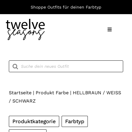
Zum
Shoppe Outfits für deinen Farbtyp
Inhalt
springen
Toggle
Navigation
Nach F
Products
search
Bekleid
Accesso
Startseite
|
Produkt Farbe
|
HELLBRAUN / WEISS
/ SCHWARZ
Produktkategorie
Farbtyp