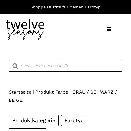
Zum
Shoppe Outfits für deinen Farbtyp
Inhalt
springen
Toggle
Navigation
Nach F
Products
search
Bekleid
Accesso
Startseite
|
Produkt Farbe
|
GRAU / SCHWARZ /
BEIGE
Produktkategorie
Farbtyp