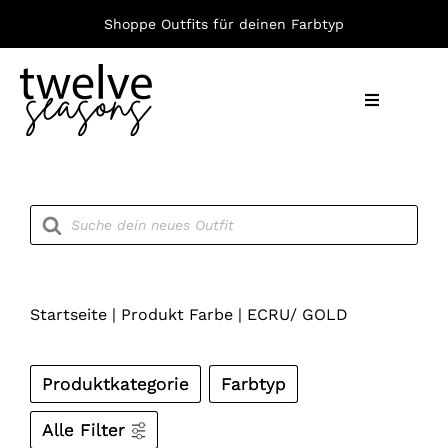
Zum
Shoppe Outfits für deinen Farbtyp
Inhalt
springen
Toggle
Navigation
Nach F
Products
search
Bekleid
Accesso
Startseite
|
Produkt Farbe
|
ECRU/ GOLD
Produktkategorie
Farbtyp
Alle Filter