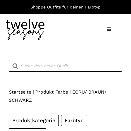
Zum
Shoppe Outfits für deinen Farbtyp
Inhalt
springen
Toggle
Navigation
Nach F
Products
search
Bekleid
Accesso
Startseite
|
Produkt Farbe
|
ECRU/ BRAUN/
SCHWARZ
Produktkategorie
Farbtyp