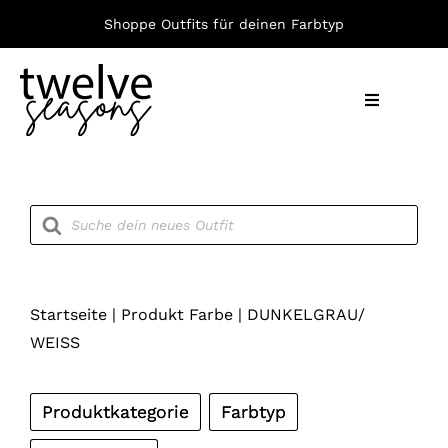
Zum
Shoppe Outfits für deinen Farbtyp
Inhalt
springen
Toggle
Navigation
Nach F
Products
search
Bekleid
Accesso
Startseite
|
Produkt Farbe
|
DUNKELGRAU/
WEISS
Produktkategorie
Farbtyp