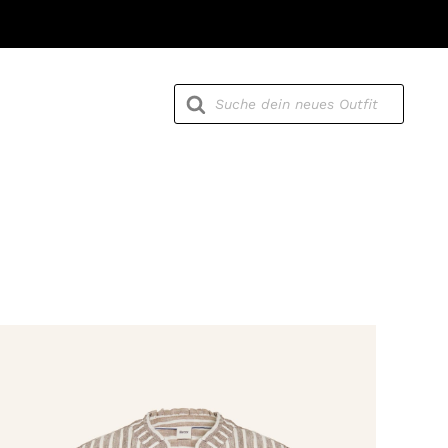
Products
search