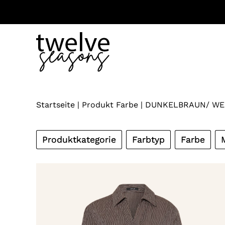
Zum
Inhalt
springen
Startseite
|
Produkt Farbe
|
DUNKELBRAUN/ WE
Produktkategorie
Farbtyp
Farbe