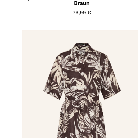
Braun
79,99
€