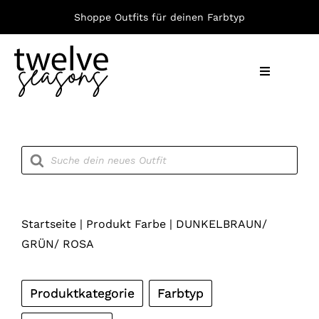
Zum
Shoppe Outfits für deinen Farbtyp
Inhalt
springen
Toggle
Navigation
Nach F
Products
search
Bekleid
Accesso
Startseite
|
Produkt Farbe
|
DUNKELBRAUN/
GRÜN/ ROSA
Produktkategorie
Farbtyp