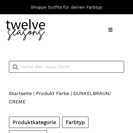
Zum
Shoppe Outfits für deinen Farbtyp
Inhalt
springen
Toggle
Navigation
Nach F
Products
search
Bekleid
Accesso
Startseite
|
Produkt Farbe
|
DUNKELBRAUN/
CREME
Produktkategorie
Farbtyp