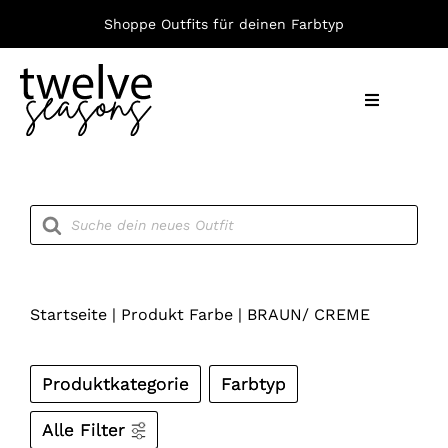
Zum
Shoppe Outfits für deinen Farbtyp
Inhalt
springen
Toggle
Navigation
Nach F
Products
search
Bekleid
Accesso
Startseite
|
Produkt Farbe
|
BRAUN/ CREME
Produktkategorie
Farbtyp
Alle Filter