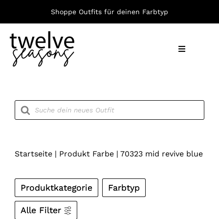
Zum
Shoppe Outfits für deinen Farbtyp
Inhalt
springen
Toggle
Navigation
Nach F
Products
search
Bekleid
Accesso
Startseite
|
Produkt Farbe
|
70323 mid revive blue
Produktkategorie
Farbtyp
Alle Filter