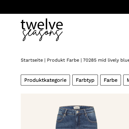
Zum
Inhalt
springen
Startseite
|
Produkt Farbe
|
70285 mid lively blu
Produktkategorie
Farbtyp
Farbe