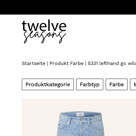
Zum
Inhalt
springen
Startseite
|
Produkt Farbe
|
5331 lefthand go wil
Produktkategorie
Farbtyp
Farbe