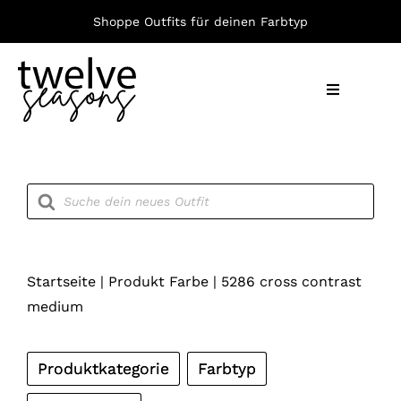
Zum
Shoppe Outfits für deinen Farbtyp
Inhalt
springen
Toggle
Navigation
Nach F
Products
search
Bekleid
Accesso
Startseite
|
Produkt Farbe
|
5286 cross contrast
medium
Produktkategorie
Farbtyp