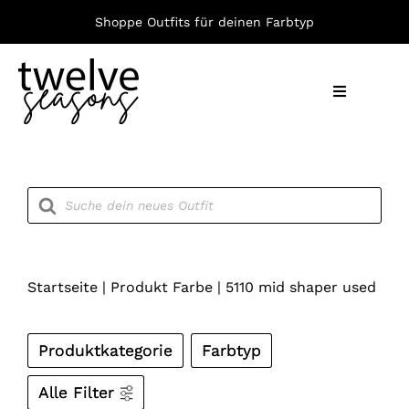
Zum
Shoppe Outfits für deinen Farbtyp
Inhalt
springen
Toggle
Navigation
Nach F
Products
search
Bekleid
Accesso
Startseite
|
Produkt Farbe
|
5110 mid shaper used
Produktkategorie
Farbtyp
Alle Filter