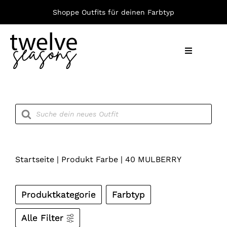
Zum
Shoppe Outfits für deinen Farbtyp
Inhalt
springen
Toggle
Navigation
Nach F
Products
search
Bekleid
Accesso
Startseite
|
Produkt Farbe
|
40 MULBERRY
Produktkategorie
Farbtyp
Alle Filter