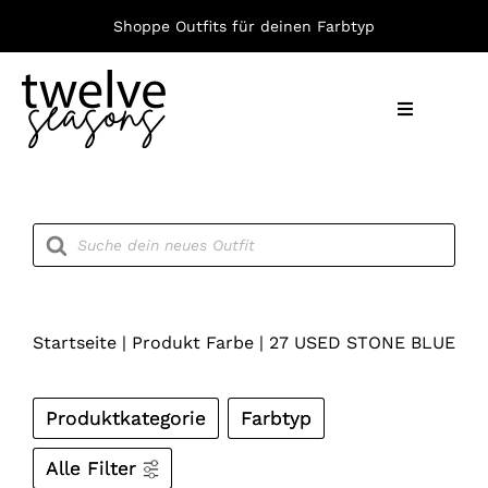
Zum
Shoppe Outfits für deinen Farbtyp
Inhalt
springen
Toggle
Navigation
Nach F
Products
search
Bekleid
Accesso
Startseite
|
Produkt Farbe
|
27 USED STONE BLUE
Produktkategorie
Farbtyp
Alle Filter