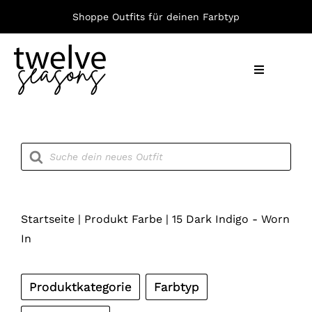
Zum
Shoppe Outfits für deinen Farbtyp
Inhalt
springen
Toggle
Navigation
Nach F
Products
search
Bekleid
Accesso
Startseite
|
Produkt Farbe
|
15 Dark Indigo - Worn
In
Produktkategorie
Farbtyp