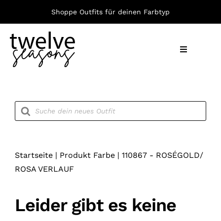
Zum
Shoppe Outfits für deinen Farbtyp
Inhalt
springen
Toggle
Navigation
Nach F
Products
search
Bekleid
Accesso
Startseite
|
Produkt Farbe
|
110867 - ROSÉGOLD/
ROSA VERLAUF
Leider gibt es keine