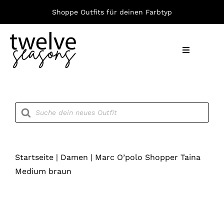
Zum
Shoppe Outfits für deinen Farbtyp
Inhalt
springen
Toggle
Navigation
Nach F
Products
search
Bekleid
Accesso
Startseite
|
Damen
|
Marc O’polo Shopper Taina
Medium braun