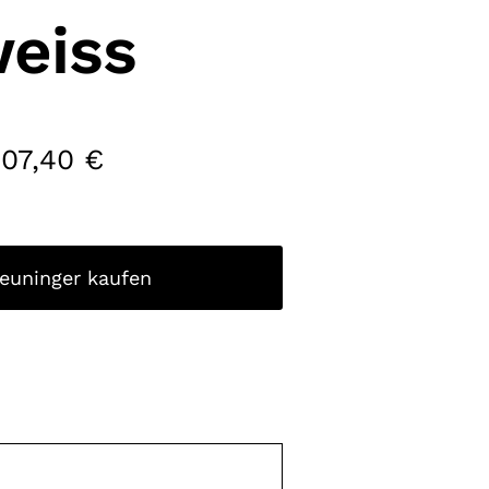
eiss
107,40
€
reuninger kaufen