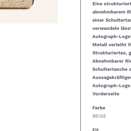
Eine strukturier
abnehmbarem Rie
einer Schulterta
verwandeln lässt
Autograph-Logov
Metall verleiht 
Strukturiertes, 
Abnehmbarer Rie
Schultertasche 
Aussagekräftige
Autograph-Logo 
Vorderseite
Farbe
BEIGE
Fit