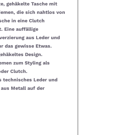
te, gehäkelte Tasche mit
men, die sich nahtlos von
sche in eine Clutch
. Eine auffällige
erzierung aus Leder und
ihr das gewisse Etwas.
gehäkeltes Design.
men zum Styling als
oder Clutch.
s technisches Leder und
aus Metall auf der