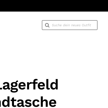
Products
search
Lagerfeld
ndtasche