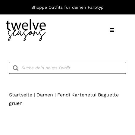
Zum
Shoppe Outfits für deinen Farbtyp
Inhalt
springen
Toggle
Navigation
Nach F
Products
search
Bekleid
Accesso
Startseite
|
Damen
|
Fendi Kartenetui Baguette
gruen