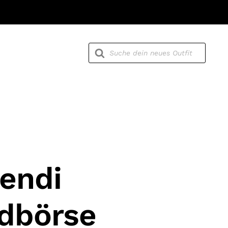
Products
search
endi
dbörse