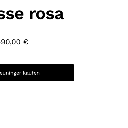
sse rosa
590,00
€
reuninger kaufen