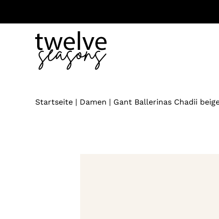
Zum
Inhalt
springen
Startseite
|
Damen
|
Gant Ballerinas Chadii beig