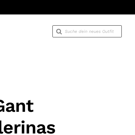
Products
search
Gant
lerinas