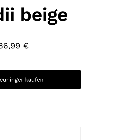
ii beige
86,99
€
reuninger kaufen