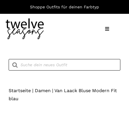
Zum
Shoppe Outfits für deinen Farbtyp
Inhalt
springen
Toggle
Navigation
Nach F
Products
search
Bekleid
Accesso
Startseite
|
Damen
|
Van Laack Bluse Modern Fit
blau