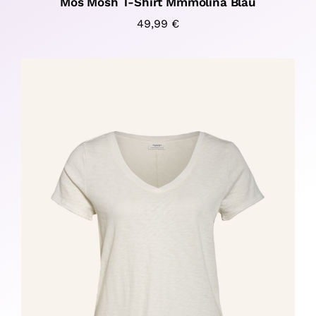
Mos Mosh T-Shirt Mmmolina Blau
49,99
€