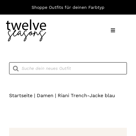
Zum
Shoppe Outfits für deinen Farbtyp
Inhalt
springen
Toggle
Navigation
Nach F
Products
search
Bekleid
Accesso
Startseite
|
Damen
|
Riani Trench-Jacke blau