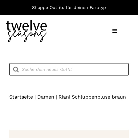
Zum
Shoppe Outfits für deinen Farbtyp
Inhalt
springen
Toggle
Navigation
Nach F
Products
search
Bekleid
Accesso
Startseite
|
Damen
|
Riani Schluppenbluse braun