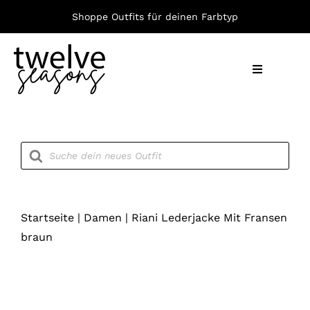
Zum
Shoppe Outfits für deinen Farbtyp
Inhalt
springen
Toggle
Navigation
Nach F
Products
search
Bekleid
Accesso
Startseite
|
Damen
|
Riani Lederjacke Mit Fransen
braun