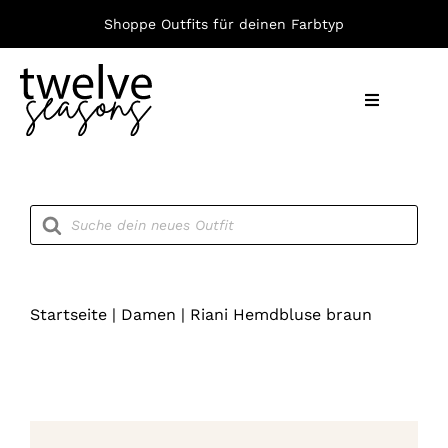
Zum
Shoppe Outfits für deinen Farbtyp
Inhalt
springen
Toggle
Navigation
Nach F
Products
search
Bekleid
Accesso
Startseite
|
Damen
|
Riani Hemdbluse braun