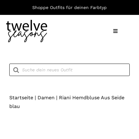
Zum
Shoppe Outfits für deinen Farbtyp
Inhalt
springen
Toggle
Navigation
Nach F
Products
search
Bekleid
Accesso
Startseite
|
Damen
|
Riani Hemdbluse Aus Seide
blau