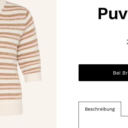
Puv
Bei B
Beschreibung