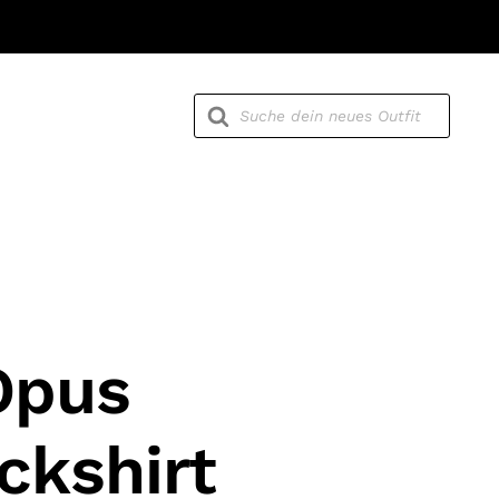
Products
search
Opus
ickshirt