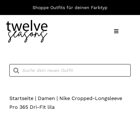
Zum
Shoppe Outfits für deinen Farbtyp
Inhalt
springen
Toggle
Navigation
Nach F
Products
search
Bekleid
Accesso
Startseite
|
Damen
|
Nike Cropped-Longsleeve
Pro 365 Dri-Fit lila