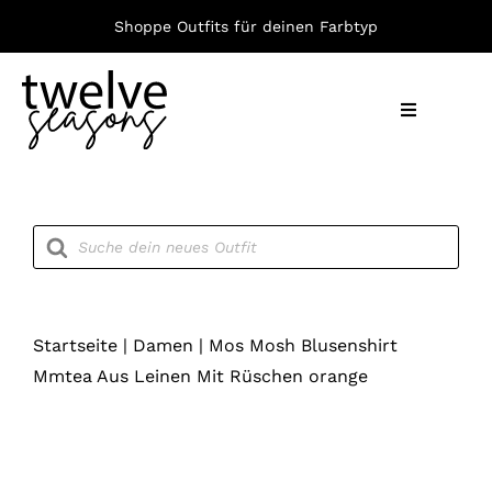
Zum
Shoppe Outfits für deinen Farbtyp
Inhalt
springen
Toggle
Navigation
Nach F
Products
search
Bekleid
Accesso
Startseite
|
Damen
|
Mos Mosh Blusenshirt
Mmtea Aus Leinen Mit Rüschen orange