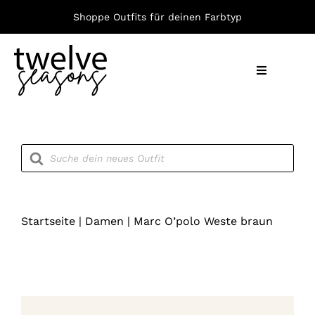
Zum
Shoppe Outfits für deinen Farbtyp
Inhalt
springen
Toggle
Navigation
Nach F
Products
search
Bekleid
Accesso
Startseite
|
Damen
|
Marc O’polo Weste braun