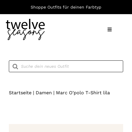
Zum
Shoppe Outfits für deinen Farbtyp
Inhalt
springen
Toggle
Navigation
Nach F
Products
search
Bekleid
Accesso
Startseite
|
Damen
|
Marc O’polo T-Shirt lila