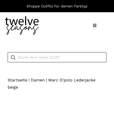
Zum
Shoppe Outfits für deinen Farbtyp
Inhalt
springen
Toggle
Navigation
Nach F
Products
search
Bekleid
Accesso
Startseite
|
Damen
|
Marc O’polo Lederjacke
beige