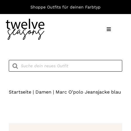
Zum
Shoppe Outfits für deinen Farbtyp
Inhalt
springen
Toggle
Navigation
Nach F
Products
search
Bekleid
Accesso
Startseite
|
Damen
|
Marc O’polo Jeansjacke blau