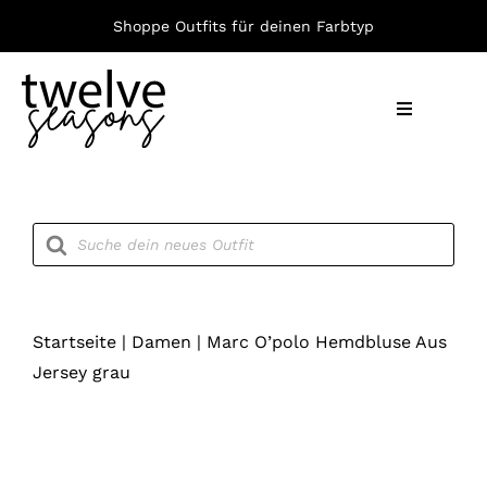
Zum
Shoppe Outfits für deinen Farbtyp
Inhalt
springen
Toggle
Navigation
Nach F
Products
search
Bekleid
Accesso
Startseite
|
Damen
|
Marc O’polo Hemdbluse Aus
Jersey grau