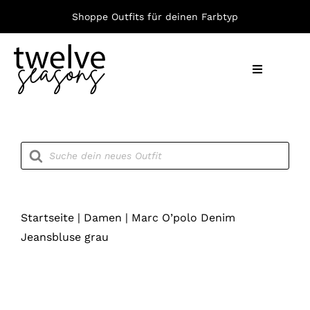
Zum
Shoppe Outfits für deinen Farbtyp
Inhalt
springen
Toggle
Navigation
Nach F
Products
search
Bekleid
Accesso
Startseite
|
Damen
|
Marc O’polo Denim
Jeansbluse grau